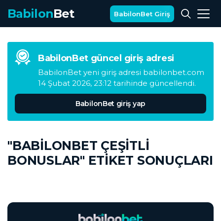
Babilon
Bet
BabilonBet Giriş
BabilonBet güncel giriş adresi
BabilonBet yeni giriş adresi
babilonbet.com
14 Şubat 2026, 23:12 tarihinde güncellendi.
BabilonBet giriş yap
"BABILONBET ÇEŞITLI
BONUSLAR" ETIKET SONUÇLARI