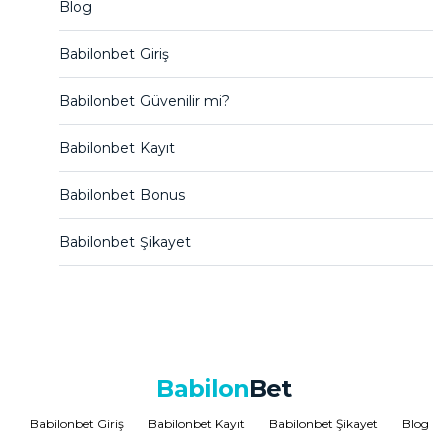
Blog
Babilonbet Giriş
Babilonbet Güvenilir mi?
Babilonbet Kayıt
Babilonbet Bonus
Babilonbet Şikayet
Babilon
Bet
Babilonbet Giriş
Babilonbet Kayıt
Babilonbet Şikayet
Blog