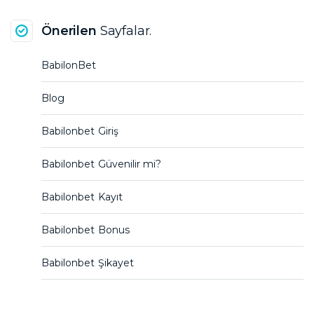
Önerilen
Sayfalar.
BabilonBet
Blog
Babilonbet Giriş
Babilonbet Güvenilir mi?
Babilonbet Kayıt
Babilonbet Bonus
Babilonbet Şikayet