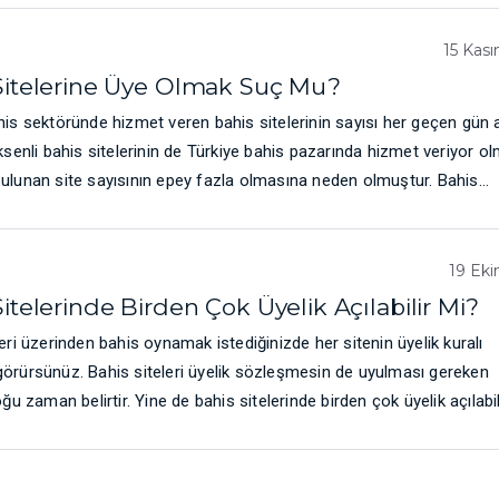
abilir oyunlar olduğundan her geçen popülerliği artmaktadır. Slot oyun
nır? Sorusuna […]
15 Kas
Sitelerine Üye Olmak Suç Mu?
his sektöründe hizmet veren bahis sitelerinin sayısı her geçen gün a
eksenli bahis sitelerinin de Türkiye bahis pazarında hizmet veriyor o
ulunan site sayısının epey fazla olmasına neden olmuştur. Bahis
 sayısı fazla olduğu gibi oyuncuların sayısı da bir o kadar fazladır. A
ğmen ülkemizde bahis siteleri illegaldir. Bu […]
19 Ek
itelerinde Birden Çok Üyelik Açılabilir Mi?
leri üzerinden bahis oynamak istediğinizde her sitenin üyelik kuralı
örürsünüz. Bahis siteleri üyelik sözleşmesin de uyulması gereken
oğu zaman belirtir. Yine de bahis sitelerinde birden çok üyelik açılabi
ar her zaman sorulmakta ve merak edilmektedir. Söz konusu soruya
ktiğinde verebileceğimiz cevap her bahis sitesi için geçerlidir ve ne