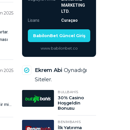
ları
MARKETING
LTD.
ım 2025
Lisans
Curaçao
rtar.
BabilonBet Güncel Giriş
lması
www.babilonbet.co
ncak
Ekrem Abi
Oynadığı
im 2025
Siteler.
BULLBAHIS
30% Casino
Hoşgeldin
lir mi?
Bonusu
 yanıt
ttir.
BENIMBAHIS
İlk Yatırıma