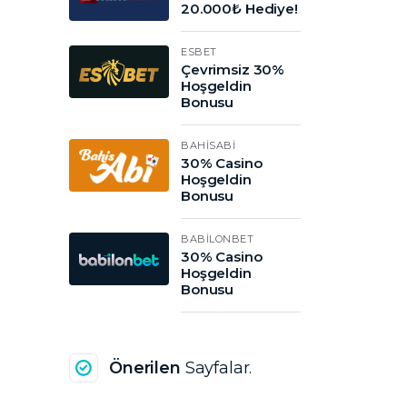
20.000₺ Hediye!
ESBET
Çevrimsiz 30%
Hoşgeldin
Bonusu
BAHISABI
30% Casino
Hoşgeldin
Bonusu
BABILONBET
30% Casino
Hoşgeldin
Bonusu
Önerilen
Sayfalar.