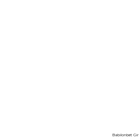
Babilonbet Gir