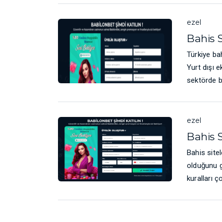
ve anlaşıl
nasıl oyna
ezel
Bahis 
Türkiye ba
Yurt dışı 
sektörde b
sitelerinin
her şeye ra
ezel
Bahis S
Bahis site
olduğunu g
kuralları ç
gibi sorul
vermek gere
[…]