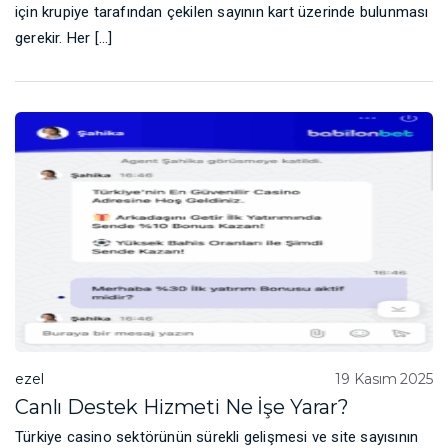
için krupiye tarafından çekilen sayının kart üzerinde bulunması
gerekir. Her […]
ezel
19 Kasım 2025
Canlı Destek Hizmeti Ne İşe Yarar?
Türkiye casino sektörünün sürekli gelişmesi ve site sayısının