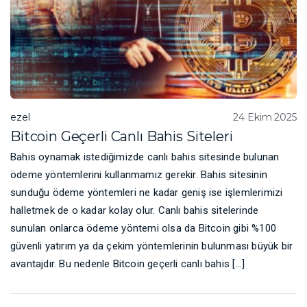
ezel
24 Ekim 2025
Bitcoin Geçerli Canlı Bahis Siteleri
Bahis oynamak istediğimizde canlı bahis sitesinde bulunan
ödeme yöntemlerini kullanmamız gerekir. Bahis sitesinin
sunduğu ödeme yöntemleri ne kadar geniş ise işlemlerimizi
halletmek de o kadar kolay olur. Canlı bahis sitelerinde
sunulan onlarca ödeme yöntemi olsa da Bitcoin gibi %100
güvenli yatırım ya da çekim yöntemlerinin bulunması büyük bir
avantajdır. Bu nedenle Bitcoin geçerli canlı bahis […]