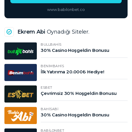
www.babilonbet.co
Ekrem Abi
Oynadığı Siteler.
BULLBAHIS
30% Casino Hoşgeldin Bonusu
BENIMBAHIS
İlk Yatırıma 20.000₺ Hediye!
ESBET
Çevrimsiz 30% Hoşgeldin Bonusu
BAHISABI
30% Casino Hoşgeldin Bonusu
BABILONBET