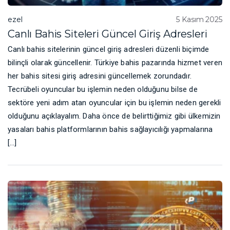
ezel
5 Kasım 2025
Canlı Bahis Siteleri Güncel Giriş Adresleri
Canlı bahis sitelerinin güncel giriş adresleri düzenli biçimde
bilinçli olarak güncellenir. Türkiye bahis pazarında hizmet veren
her bahis sitesi giriş adresini güncellemek zorundadır.
Tecrübeli oyuncular bu işlemin neden olduğunu bilse de
sektöre yeni adım atan oyuncular için bu işlemin neden gerekli
olduğunu açıklayalım. Daha önce de belirttiğimiz gibi ülkemizin
yasaları bahis platformlarının bahis sağlayıcılığı yapmalarına
[…]