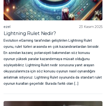
ezel
23 Kasım 2025
Lightning Rulet Nedir?
Evolution eGaming tarafından geliştirilen Lightning Rulet
oyunu, rulet türleri arasında en çok kazandıranlardan birisidir.
En azından kazanç potansiyeli bakımından söz konusu
oyunun yüksek paralar kazandırmaya müsait olduğunu
söyleyebiliriz. Lightning Rulet nedir sorusuna yanıt arayan
okuyucularımıza için söz konusu oyunun nasıl oynandığını
anlatmak istiyoruz. Lightning Rulet oyununda da standart rulet
oyunun kuralları geçerlidir. Burada farklı olan […]