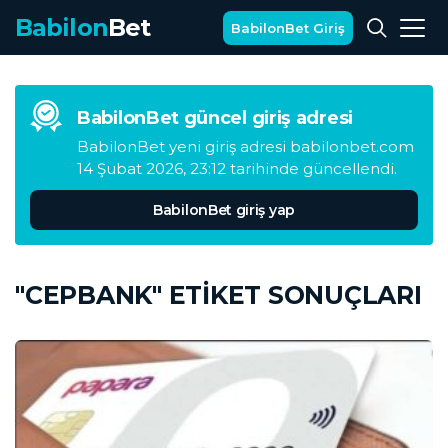
Babilon
Bet
BabilonBet Giriş
BabilonBet güncel giriş adresi
BabilonBet yeni giriş adresi
babilonbet.com
14 Şubat 2026, 23:12 tarihinde güncellendi.
BabilonBet giriş yap
"CEPBANK" ETIKET SONUÇLARI