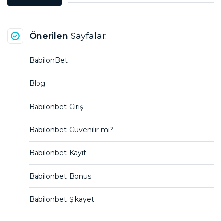
Önerilen
Sayfalar.
BabilonBet
Blog
Babilonbet Giriş
Babilonbet Güvenilir mi?
Babilonbet Kayıt
Babilonbet Bonus
Babilonbet Şikayet