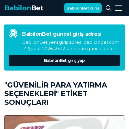
Babilon
Bet
BabilonBet Giriş
BabilonBet güncel giriş adresi
BabilonBet yeni giriş adresi
babilonbet.com
14 Şubat 2026, 23:12 tarihinde güncellendi.
BabilonBet giriş yap
"GÜVENILIR PARA YATIRMA
SEÇENEKLERI" ETIKET
SONUÇLARI