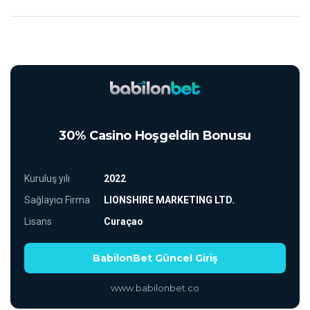
30% Casino Hoşgeldin Bonusu
Kuruluş yılı
2022
Sağlayıcı Firma
LIONSHIRE MARKETING LTD.
Lisans
Curaçao
BabilonBet Güncel Giriş
www.babilonbet.co