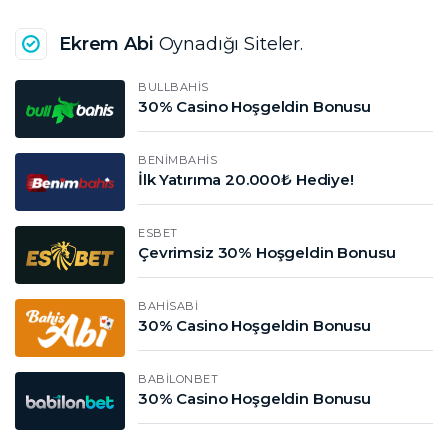
Ekrem Abi
Oynadığı Siteler.
BULLBAHIS
30% Casino Hoşgeldin Bonusu
BENIMBAHIS
İlk Yatırıma 20.000₺ Hediye!
ESBET
Çevrimsiz 30% Hoşgeldin Bonusu
BAHISABI
30% Casino Hoşgeldin Bonusu
BABILONBET
30% Casino Hoşgeldin Bonusu