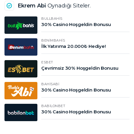
Ekrem Abi
Oynadığı Siteler.
BULLBAHIS
30% Casino Hoşgeldin Bonusu
BENIMBAHIS
İlk Yatırıma 20.000₺ Hediye!
ESBET
Çevrimsiz 30% Hoşgeldin Bonusu
BAHISABI
30% Casino Hoşgeldin Bonusu
BABILONBET
30% Casino Hoşgeldin Bonusu