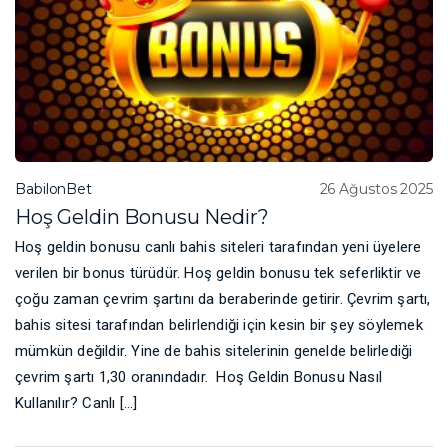
BabilonBet
26 Ağustos 2025
Hoş Geldin Bonusu Nedir?
Hoş geldin bonusu canlı bahis siteleri tarafından yeni üyelere
verilen bir bonus türüdür. Hoş geldin bonusu tek seferliktir ve
çoğu zaman çevrim şartını da beraberinde getirir. Çevrim şartı,
bahis sitesi tarafından belirlendiği için kesin bir şey söylemek
mümkün değildir. Yine de bahis sitelerinin genelde belirlediği
çevrim şartı 1,30 oranındadır. Hoş Geldin Bonusu Nasıl
Kullanılır? Canlı […]