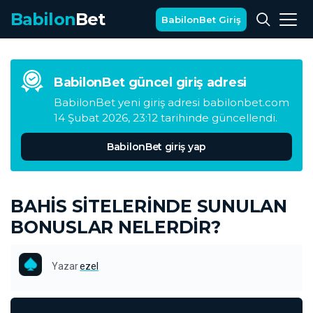
Babilon
Bet
BabilonBet Giriş
BabilonBet güncel giriş adresi
BabilonBet yeni giriş adresi
babilonbet.com
14 Şubat 2026, 23:12 tarihinde güncellendi.
BabilonBet giriş yap
BAHIS SITELERINDE SUNULAN
BONUSLAR NELERDIR?
Yazar
ezel