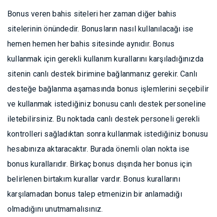
Bonus veren bahis siteleri
her zaman diğer bahis
sitelerinin önündedir. Bonusların nasıl kullanılacağı ise
hemen hemen her bahis sitesinde aynıdır. Bonus
kullanmak için gerekli kullanım kurallarını karşıladığınızda
sitenin canlı destek birimine bağlanmanız gerekir. Canlı
desteğe bağlanma aşamasında bonus işlemlerini seçebilir
ve kullanmak istediğiniz bonusu canlı destek personeline
iletebilirsiniz. Bu noktada canlı destek personeli gerekli
kontrolleri sağladıktan sonra kullanmak istediğiniz bonusu
hesabınıza aktaracaktır. Burada önemli olan nokta ise
bonus kurallarıdır. Birkaç bonus dışında her bonus için
belirlenen birtakım kurallar vardır. Bonus kurallarını
karşılamadan bonus talep etmenizin bir anlamadığı
olmadığını unutmamalısınız.