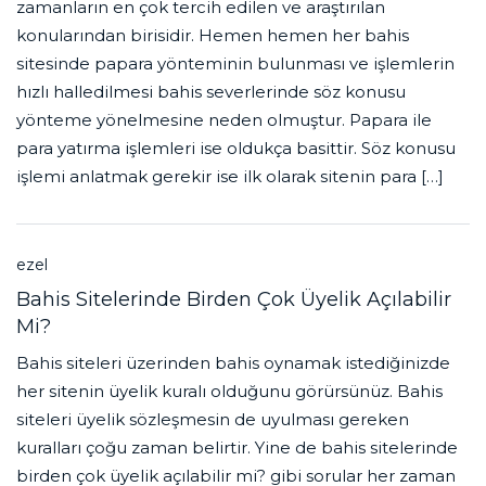
zamanların en çok tercih edilen ve araştırılan
konularından birisidir. Hemen hemen her bahis
sitesinde papara yönteminin bulunması ve işlemlerin
hızlı halledilmesi bahis severlerinde söz konusu
yönteme yönelmesine neden olmuştur. Papara ile
para yatırma işlemleri ise oldukça basittir. Söz konusu
işlemi anlatmak gerekir ise ilk olarak sitenin para […]
ezel
Bahis Sitelerinde Birden Çok Üyelik Açılabilir
Mi?
Bahis siteleri üzerinden bahis oynamak istediğinizde
her sitenin üyelik kuralı olduğunu görürsünüz. Bahis
siteleri üyelik sözleşmesin de uyulması gereken
kuralları çoğu zaman belirtir. Yine de bahis sitelerinde
birden çok üyelik açılabilir mi? gibi sorular her zaman