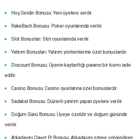
Hoş Geldin Bonusu: Yeni üyelere verilir.
RakeBach Bonusu: Poker oyunlarında verilir.
Slot Bonusları: Slot oyunlarında verilir.
Yatırım Bonusları: Yatırım yöntemlerine özel bonuslardır.
Discount Bonusu: Üyenin kaybettiği paranın bir kısmı iade
edilir.
Casino Bonusu: Casino oyunlarına özel bonuslardır.
Sadakat Bonusu: Düzenli yatırım yapan üyelere verilir.
Doğum Günü Bonusu: Üyeye özeldir ve doğum gününde
verilir.
Arkadaşını Davet Et Bonusu: Arkadaşını siteye yönlendiren