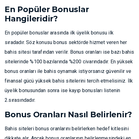
En Popüler Bonuslar
Hangileridir?
En popüler bonuslar arasında
ilk üyelik bonusu
ilk
sıradadır. Söz konusu bonus sektörde hizmet veren her
bahis sitesi tarafından verilir. Bonus oranları ise bazı bahis
sitelerinde %100 bazılarında %200 civarındadır. En yüksek
bonus oranları ile bahis oynamak istiyorsanız güvenilir ve
finansal gücü yüksek bahis sitelerini tercih etmelisiniz. İlk
üyelik bonusundan sonra ise
kayıp bonusları
listenin
2.sırasındadır.
Bonus Oranları Nasıl Belirlenir?
Bahis siteleri bonus oranlarını belirlerken hedef kitlesini
dikkate alır. Ancak bonus oranlarının belirlenmesindeki en