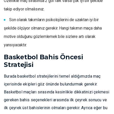
Özellikle maç sırasında 2 gol fark varsa çok iyi bir şekilde
takip ediyor olmalısınız.
Son olarak takımların psikolojilerini de uzaktan iyi bir
şekilde ölçüyor olmanız gerekir. Hangi takımın maça daha
motive olduğunu gözlemlemek bile sizlere artı olarak
yansıyacaktır.
Basketbol Bahis Öncesi
Stratejisi
Burada basketbol stratejilerini temel aldığımızda maç
içerisinde ekipleri göz önünde bulundurmak gerekir.
Basketbol maçları sırasında kesinlikle dikkatinizi çekmesi
gereken bahis seçenekleri arasında ilk çeyrek sonucu ve
ilk çeyrek üst bahislerinin olmaları gerekir. Ayrıca eğer bu