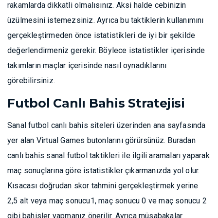
rakamlarda dikkatli olmalısınız. Aksi halde cebinizin
üzülmesini istemezsiniz. Ayrıca bu taktiklerin kullanımını
gerçekleştirmeden önce istatistikleri de iyi bir şekilde
değerlendirmeniz gerekir. Böylece istatistikler içerisinde
takımların maçlar içerisinde nasıl oynadıklarını
görebilirsiniz.
Futbol Canlı Bahis Stratejisi
Sanal futbol canlı bahis siteleri üzerinden ana sayfasında
yer alan Virtual Games butonlarını görürsünüz. Buradan
canlı bahis sanal futbol taktikleri ile ilgili aramaları yaparak
maç sonuçlarına göre istatistikler çıkarmanızda yol olur.
Kısacası doğrudan skor tahmini gerçekleştirmek yerine
2,5 alt veya maç sonucu1, maç sonucu 0 ve maç sonucu 2
gibi bahisler yapmanız önerilir. Ayrıca müsabakalar