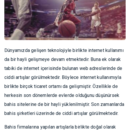
Dünyamızda gelişen teknolojiyle birlikte internet kullanımı
da bir hayli gelişmeye devam etmektedir. Buna ek olarak
tabiki de internet içerisinde bulunan web adreslerinde de
ciddi artışlar görülmektedir. Böylece internet kullanımıyla
birlikte birçok ticaret ortamı da gelişmiştir. Özellikle de
herkesin son dönemlerde evlerde olduğunu düşünürsek
bahis sitelerine de bir hayli yüklenilmiştir. Son zamanlarda
bahis şirketleri üzerinde de ciddi artışlar görülmektedir.
Bahis firmalarına yapılan artışlarla birlikte doğal olarak