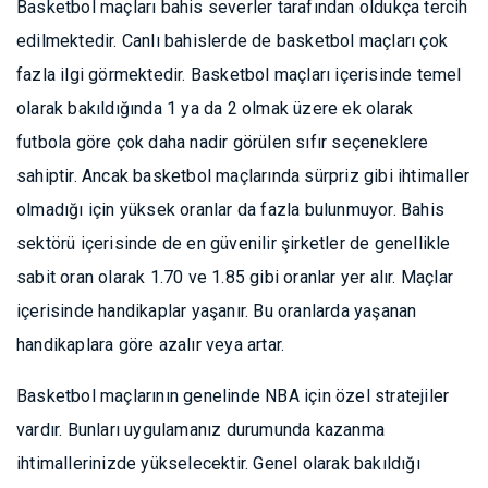
Basketbol maçları bahis severler tarafından oldukça tercih
edilmektedir. Canlı bahislerde de basketbol maçları çok
fazla ilgi görmektedir. Basketbol maçları içerisinde temel
olarak bakıldığında 1 ya da 2 olmak üzere ek olarak
futbola göre çok daha nadir görülen sıfır seçeneklere
sahiptir. Ancak basketbol maçlarında sürpriz gibi ihtimaller
olmadığı için yüksek oranlar da fazla bulunmuyor. Bahis
sektörü içerisinde de en güvenilir şirketler de genellikle
sabit oran olarak 1.70 ve 1.85 gibi oranlar yer alır. Maçlar
içerisinde handikaplar yaşanır. Bu oranlarda yaşanan
handikaplara göre azalır veya artar.
Basketbol maçlarının genelinde NBA için özel stratejiler
vardır. Bunları uygulamanız durumunda kazanma
ihtimallerinizde yükselecektir. Genel olarak bakıldığı