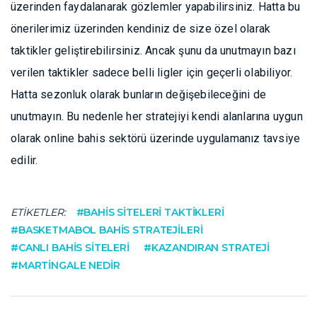
üzerinden faydalanarak gözlemler yapabilirsiniz. Hatta bu
önerilerimiz üzerinden kendiniz de size özel olarak
taktikler geliştirebilirsiniz. Ancak şunu da unutmayın bazı
verilen taktikler sadece belli ligler için geçerli olabiliyor.
Hatta sezonluk olarak bunların değişebileceğini de
unutmayın. Bu nedenle her stratejiyi kendi alanlarına uygun
olarak online bahis sektörü üzerinde uygulamanız tavsiye
edilir.
ETIKETLER:
BAHIS SITELERI TAKTIKLERI
BASKETMABOL BAHIS STRATEJILERI
CANLI BAHIS SITELERI
KAZANDIRAN STRATEJI
MARTINGALE NEDIR