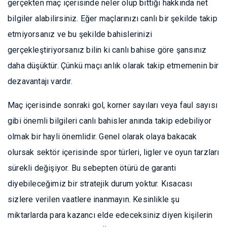
gerçekten maç içerisinde neler olup bittiği hakkında net
bilgiler alabilirsiniz. Eğer maçlarınızı canlı bir şekilde takip
etmiyorsanız ve bu şekilde bahislerinizi
gerçekleştiriyorsanız bilin ki canlı bahise göre şansınız
daha düşüktür. Çünkü maçı anlık olarak takip etmemenin bir
dezavantajı vardır.
Maç içerisinde sonraki gol, korner sayıları veya faul sayısı
gibi önemli bilgileri canlı bahisler anında takip edebiliyor
olmak bir hayli önemlidir. Genel olarak olaya bakacak
olursak sektör içerisinde spor türleri, ligler ve oyun tarzları
sürekli değişiyor. Bu sebepten ötürü de garanti
diyebileceğimiz bir stratejik durum yoktur. Kısacası
sizlere verilen vaatlere inanmayın. Kesinlikle şu
miktarlarda para kazancı elde edeceksiniz diyen kişilerin