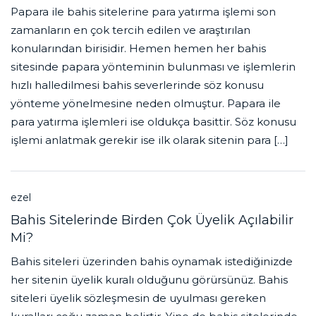
Papara ile bahis sitelerine para yatırma işlemi son
zamanların en çok tercih edilen ve araştırılan
konularından birisidir. Hemen hemen her bahis
sitesinde papara yönteminin bulunması ve işlemlerin
hızlı halledilmesi bahis severlerinde söz konusu
yönteme yönelmesine neden olmuştur. Papara ile
para yatırma işlemleri ise oldukça basittir. Söz konusu
işlemi anlatmak gerekir ise ilk olarak sitenin para […]
ezel
Bahis Sitelerinde Birden Çok Üyelik Açılabilir
Mi?
Bahis siteleri üzerinden bahis oynamak istediğinizde
her sitenin üyelik kuralı olduğunu görürsünüz. Bahis
siteleri üyelik sözleşmesin de uyulması gereken