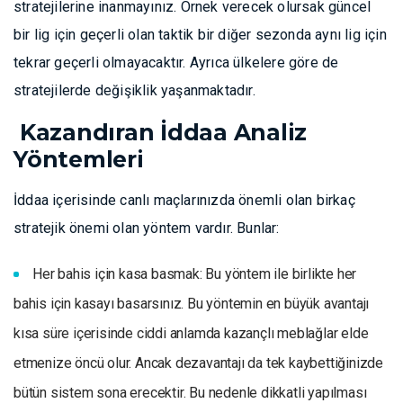
stratejilerine inanmayınız. Örnek verecek olursak güncel
bir lig için geçerli olan taktik bir diğer sezonda aynı lig için
tekrar geçerli olmayacaktır. Ayrıca ülkelere göre de
stratejilerde değişiklik yaşanmaktadır.
Kazandıran İddaa Analiz
Yöntemleri
İddaa içerisinde canlı maçlarınızda önemli olan birkaç
stratejik önemi olan yöntem vardır. Bunlar:
Her bahis için kasa basmak:
Bu yöntem ile birlikte her
bahis için kasayı basarsınız. Bu yöntemin en büyük avantajı
kısa süre içerisinde ciddi anlamda kazançlı meblağlar elde
etmenize öncü olur. Ancak dezavantajı da tek kaybettiğinizde
bütün sistem sona erecektir. Bu nedenle dikkatli yapılması